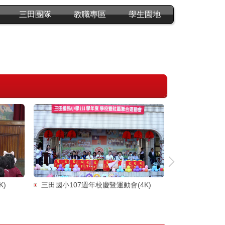
三田團隊
教職專區
學生園地
三田國小107週年校慶暨運動會(4K)
K)
114學年度教師