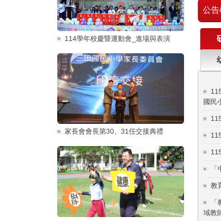
公告
114學年校慶暨運動會_進場與表演
1
國民
1
家長會會長第30、31任交接典禮
1
1
「
教
「
域教