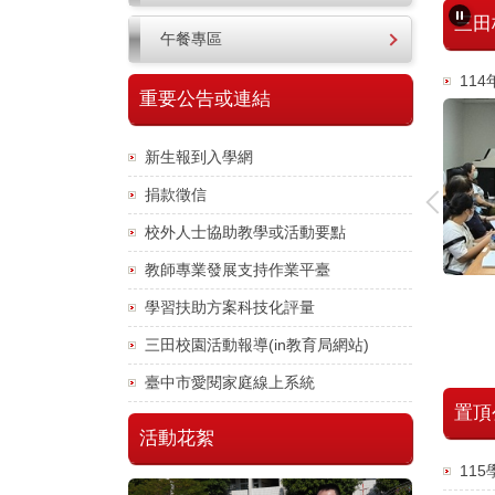
三田
午餐專區
愛與溫暖的力量！繪本閱讀教育推廣活動
11
重要公告或連結
報導日期：2025-11-03 報導單位：清
水區 三田國小 教務處
由財團法人台中市教育文教基金
新生報到入學網
會、財團法人台中市私立網銀社會福利
捐款徵信
基金會及臺中市立圖書館共同辦理的
「114年度繪本閱讀教育推廣活動」，
校外人士協助教學或活動要點
來到了三田國小。
教師專業發展支持作業平臺
本次活動以「愛的...
學習扶助方案科技化評量
三田校園活動報導(in教育局網站)
臺中市愛閱家庭線上系統
置頂
活動花絮
11