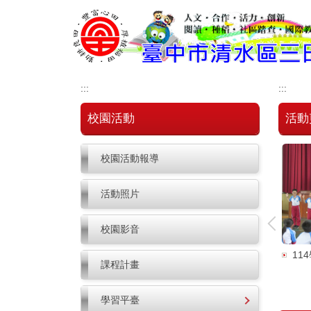
跳
到
主
要
內
容
:::
:::
區
校園活動
活動
校園活動報導
活動照片
校園影音
11
·樂音飛揚」發表會
113學年106週年校慶暨運動會(4K)
課程計畫
學習平臺