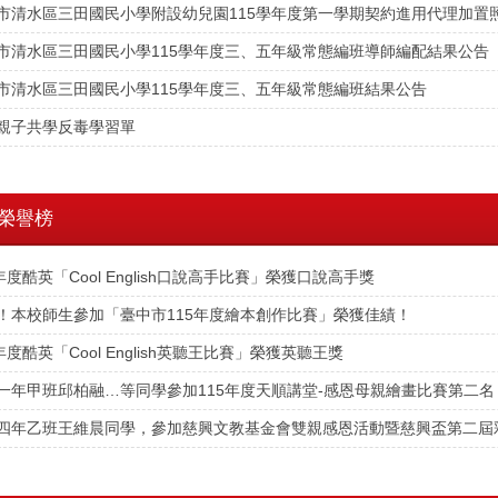
市清水區三田國民小學附設幼兒園115學年度第一學期契約進用代理加置
市清水區三田國民小學115學年度三、五年級常態編班導師編配結果公告
市清水區三田國民小學115學年度三、五年級常態編班結果公告
親子共學反毒學習單
榮譽榜
5年度酷英「Cool English口說高手比賽」榮獲口說高手獎
！本校師生參加「臺中市115年度繪本創作比賽」榮獲佳績！
年度酷英「Cool English英聽王比賽」榮獲英聽王獎
一年甲班邱柏融…等同學參加115年度天順講堂-感恩母親繪畫比賽第二
四年乙班王維晨同學，參加慈興文教基金會雙親感恩活動暨慈興盃第二屆