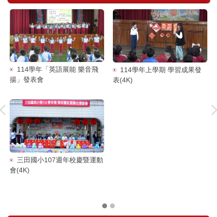
114學年「英語展能 樂音飛
114學年上學期 學習成果發
揚」發表會
表(4K)
師
三田國小107週年校慶暨運動
會(4K)
(4