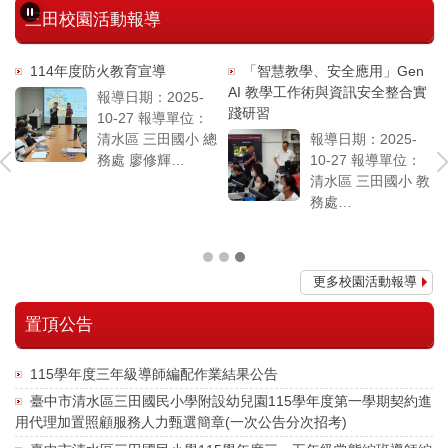
三田校園活動報導
教
114年度防火教育宣導
「智慧教學、安全應用」Gen
AI 教學工作術與資訊安全整合實
報導日期：2025-
踐研習
10-27 報導單位：
位：
清水區 三田國小 總
報導日期：2025-
 教
務處 廖修輝
10-27 報導單位：
為提升全校教
清水區 三田國小 教
台
職員工的防火安全
務處
金
意識，本校舉辦
學校於114年
中
「防火教育宣導活
10月22日舉辦
福
動」，由消防局人
「Gen AI 教學工作
更多校園活動報導
市
員親臨講解，透過
術與資訊安全整合
理
影片等實例示範解
實踐」為主題的研
置頂公告
本閱
說，讓大家了解火
習，協助教師強化
災的危險性與預防
數位學習與人工智
田
的重要。
慧應用的專業能
115學年度三年級導師編配作業結果公告
除了防火...
力。活動由鄭昌和
臺中市清水區三田國民小學附設幼兒園115學年度第一學期契約進
講師主導，結合數
用代理加置照顧服務人力甄選簡章(一次公告分次招考)
位學...