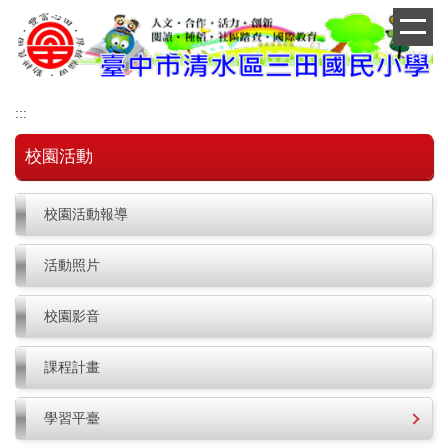
跳
到
主
要
內
:::
容
區
校園活動
校園活動報導
活動照片
校園影音
課程計畫
學習平臺